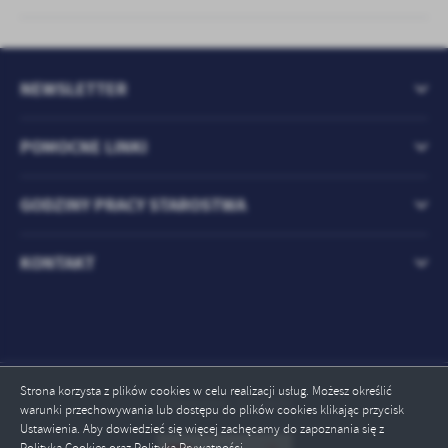
NEWSLETTER
POMOCNE LINKI
GODZINY PRACY STAROSTWA
KONTAKT
Strona korzysta z plików cookies w celu realizacji usług. Możesz określić
Odwiedzin: 1211631
warunki przechowywania lub dostępu do plików cookies klikając przycisk
Ustawienia. Aby dowiedzieć się więcej zachęcamy do zapoznania się z
Polityką Cookies oraz Polityką Prywatności.