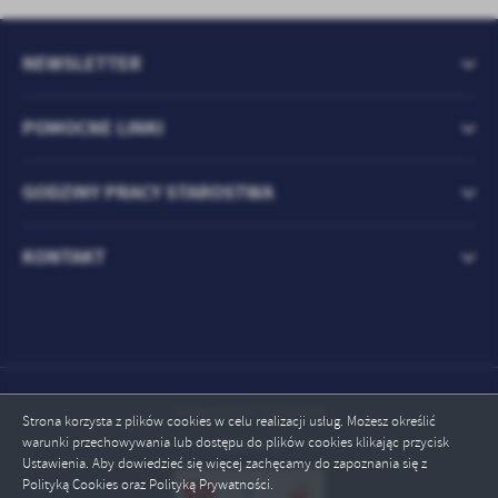
NEWSLETTER
POMOCNE LINKI
GODZINY PRACY STAROSTWA
KONTAKT
Odwiedzin: 1211288
Strona korzysta z plików cookies w celu realizacji usług. Możesz określić
warunki przechowywania lub dostępu do plików cookies klikając przycisk
Online: 3
Ustawienia. Aby dowiedzieć się więcej zachęcamy do zapoznania się z
Polityką Cookies oraz Polityką Prywatności.