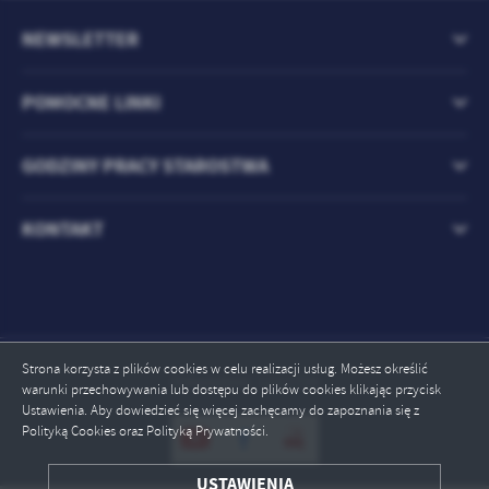
NEWSLETTER
POMOCNE LINKI
GODZINY PRACY STAROSTWA
KONTAKT
Strona korzysta z plików cookies w celu realizacji usług. Możesz określić
Odwiedzin: 1211724
warunki przechowywania lub dostępu do plików cookies klikając przycisk
Ustawienia. Aby dowiedzieć się więcej zachęcamy do zapoznania się z
ZAPISZ WYBRANE
Polityką Cookies oraz Polityką Prywatności.
ODRZUĆ WSZYSTKIE
USTAWIENIA