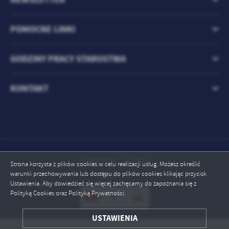
POMOCNE LINKI
GODZINY PRACY STAROSTWA
KONTAKT
Odwiedzin: 1211533
Strona korzysta z plików cookies w celu realizacji usług. Możesz określić
warunki przechowywania lub dostępu do plików cookies klikając przycisk
Online: 1
Ustawienia. Aby dowiedzieć się więcej zachęcamy do zapoznania się z
Polityką Cookies oraz Polityką Prywatności.
ZAPISZ WYBRANE
USTAWIENIA