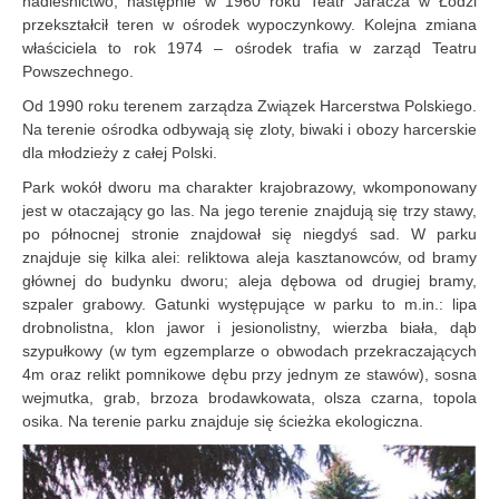
nadleśnictwo, następnie w 1960 roku Teatr Jaracza w Łodzi
przekształcił teren w ośrodek wypoczynkowy. Kolejna zmiana
właściciela to rok 1974 – ośrodek trafia w zarząd Teatru
Powszechnego.
Od 1990 roku terenem zarządza Związek Harcerstwa Polskiego.
Na terenie ośrodka odbywają się zloty, biwaki i obozy harcerskie
dla młodzieży z całej Polski.
Park wokół dworu ma charakter krajobrazowy, wkomponowany
jest w otaczający go las. Na jego terenie znajdują się trzy stawy,
po północnej stronie znajdował się niegdyś sad. W parku
znajduje się kilka alei: reliktowa aleja kasztanowców, od bramy
głównej do budynku dworu; aleja dębowa od drugiej bramy,
szpaler grabowy. Gatunki występujące w parku to m.in.: lipa
drobnolistna, klon jawor i jesionolistny, wierzba biała, dąb
szypułkowy (w tym egzemplarze o obwodach przekraczających
4m oraz relikt pomnikowe dębu przy jednym ze stawów), sosna
wejmutka, grab, brzoza brodawkowata, olsza czarna, topola
osika. Na terenie parku znajduje się ścieżka ekologiczna.