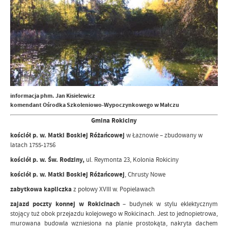
informacja
phm. Jan Kisielewicz
komendant Ośrodka Szkoleniowo-Wypoczynkowego w Małczu
Gmina Rokiciny
kościół p. w. Matki Boskiej Różańcowej
w Łaznowie – zbudowany w
latach 1755-1756
kościół p. w. Św. Rodziny,
ul. Reymonta 23, Kolonia Rokiciny
kościół p. w. Matki Boskiej Różańcowej
, Chrusty Nowe
zabytkowa kapliczka
z połowy XVIII w. Popielawach
zajazd poczty konnej w Rokicinach
– budynek w stylu eklektycznym
stojący tuż obok przejazdu kolejowego w Rokicinach. Jest to jednopietrowa,
murowana budowla wzniesiona na planie prostokąta, nakryta dachem