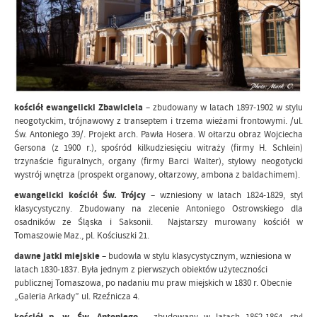
kościół ewangelicki Zbawiciela
– zbudowany w latach 1897-1902 w stylu
neogotyckim, trójnawowy z transeptem i trzema wieżami frontowymi. /ul.
Św. Antoniego 39/. Projekt arch. Pawła Hosera. W ołtarzu obraz Wojciecha
Gersona (z 1900 r.), spośród kilkudziesięciu witraży (firmy H. Schlein)
trzynaście figuralnych, organy (firmy Barci Walter), stylowy neogotycki
wystrój wnętrza (prospekt organowy, ołtarzowy, ambona z baldachimem).
ewangelicki kościół Św. Trójcy
– wzniesiony w latach 1824-1829, styl
klasycystyczny. Zbudowany na zlecenie Antoniego Ostrowskiego dla
osadników ze Śląska i Saksonii. Najstarszy murowany kościół w
Tomaszowie Maz., pl. Kościuszki 21.
dawne jatki miejskie
– budowla w stylu klasycystycznym, wzniesiona w
latach 1830-1837. Była jednym z pierwszych obiektów użyteczności
publicznej Tomaszowa, po nadaniu mu praw miejskich w 1830 r. Obecnie
„Galeria Arkady” ul. Rzeźnicza 4.
kościół p. w. Św. Antoniego
– zbudowany w latach 1862-1864, styl