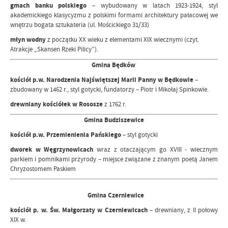
gmach banku polskiego
– wybudowany w latach 1923-1924, styl
akademickiego klasycyzmu z polskimi formami architektury pałacowej we
wnętrzu bogata sztukateria (ul. Mościckiego 31/33)
młyn wodny
z początku XX wieku z elementami XIX wiecznymi (czyt.
Atrakcje „Skansen Rzeki Pilicy”).
Gmina Będków
kościół p.w. Narodzenia Najświętszej Marii Panny w Będkowie
–
zbudowany w 1462 r., styl gotycki, fundatorzy – Piotr i Mikołaj Spinkowie.
drewniany kościółek w Rososze
z 1762 r.
Gmina Budziszewice
kościół p.w. Przemienienia Pańskiego
– styl gotycki
dworek w Węgrzynowicach
wraz z otaczającym go XVIII - wiecznym
parkiem i pomnikami przyrody – miejsce związane z znanym poetą Janem
Chryzostomem Paskiem
Gmina Czerniewice
kościół p. w. Św. Małgorzaty w Czerniewicach
– drewniany, z II połowy
XIX w.