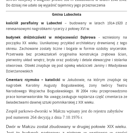
Do dzisiaj nie udało się wyjaśnić tajemnicy jego przeznaczenia
Gmina Lubochnia
kościół parafialny w Lubochni
– budowany w latach 1914-1920 z
renesansowymi nagrobkami rycerzy z połowy XVI w.
budynek dróżniczówki w miejscowości Dąbrowa
- wzniesiony na
początku XX wieku. Uunikatowy przykład architektury drewnianej z tego
okresu. Zachowane zostały liczne i bogate w formie ozdoby snycerskie.
Przetrwała bez przekształceń oryginalna konstrukcja zrębowa ścian,
pierwotny układ wnętrz, bryła oraz podziały i detale elewacyjne i stolarka
otworowa. Obiekt znajduje się pod opieką właścicieli Janiny i Władysława
Dzierżanowskich
Cmentarz rzymsko – katolicki
w Jakubowie, na którym znajduje się
nagrobek Karoliny Augusty Bogusławskiej, żony twórcy Teatru
Narodowego Wojciecha Bogusławskiego. W 2004 roku przeprowadzono
prace konserwatorskie. Na uwagę zasługuje najstarsza część cmentarza ze
świadectwami dawnej sztuki pomnikarskiej z XIX wieku.
Zespół parkowo-dworski w Małczu wpisany jest do rejestru zabytków
pod numerem 264 decyzją z dnia 7.10.1976 r.
Dwór w Małczu został zbudowany w drugiej połowie XIX wieku.
Jest to budynek parterowy z piętrem w wystawce w części