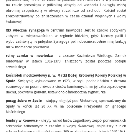
na rzucie prostokąta z półkolistą absydą od wschodu i okrągłą wieżą
obronną zaopatrzoną w otwory strzelnicze od zachodu. Kościół został
zrekonstruowany po zniszczeniach w czasie działań wojennych I wojny
światowej.
XIX wieczna synagoga
w centrum Inowłodza Jest to rzadko spotykany
zabytek w miejscowościach w regionie łódzkim, gdyż Niemcy palili i
wyburzali świątynie judejskie. Synagoga pełni obecnie zupełnie inną funkcję
niż w momencie powstania.
ruiny zamku w Inowłodzu
– z czasów Kazimierza Wielkiego. Zamek
budowany w latach 1352-1370, zniszczony został podczas potopu
szwedzkiego
kościółek modrzewiowy p. w. Matki Bożej Królowej Korony Polskiej w
Spale
. Świątynię wybudowano w 1923., w stylu podhalańskim z drewna
sosnowego na podmurówce z ciosów kamiennych, na jej czterospadowym
dachu, pokrytym gontem, ustawiono ośmioboczną sygnaturkę.
posąg żubra w Spale
– stojący niegdyś pod Białowieżą, sprowadzony do
Spały w końcu lat 20 XX w. na polecenie Prezydenta RP Ignacego
Mościckiego
bunkry w Konewce
– ukryty wśród lasów zagadkowy zespół poniemieckich
schronów żelbetowych z czasów II wojny światowej. Najdłuższy z nich
schron kolejowy o długości prawie 350 m zbudowano w latach 1940-1941.