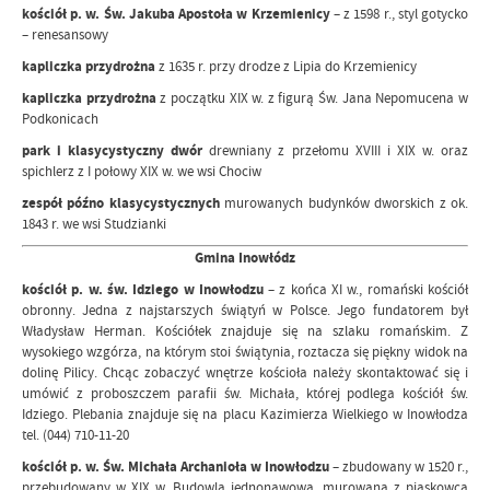
kościół p. w. Św. Jakuba Apostoła w Krzemienicy
– z 1598 r., styl gotycko
– renesansowy
kapliczka przydrożna
z 1635 r. przy drodze z Lipia do Krzemienicy
kapliczka przydrożna
z początku XIX w. z figurą Św. Jana Nepomucena w
Podkonicach
park i klasycystyczny dwór
drewniany z przełomu XVIII i XIX w. oraz
spichlerz z I połowy XIX w. we wsi Chociw
zespół późno klasycystycznych
murowanych budynków dworskich z ok.
1843 r. we wsi Studzianki
Gmina Inowłódz
kościół p. w. św. Idziego w Inowłodzu
– z końca XI w., romański kościół
obronny. Jedna z najstarszych świątyń w Polsce. Jego fundatorem był
Władysław Herman. Kościółek znajduje się na szlaku romańskim. Z
wysokiego wzgórza, na którym stoi świątynia, roztacza się piękny widok na
dolinę Pilicy. Chcąc zobaczyć wnętrze kościoła należy skontaktować się i
umówić z proboszczem parafii św. Michała, której podlega kościół św.
Idziego. Plebania znajduje się na placu Kazimierza Wielkiego w Inowłodza
tel. (044) 710-11-20
kościół p. w. Św. Michała Archanioła w Inowłodzu
– zbudowany w 1520 r.,
przebudowany w XIX w. Budowla jednonawowa, murowana z piaskowca