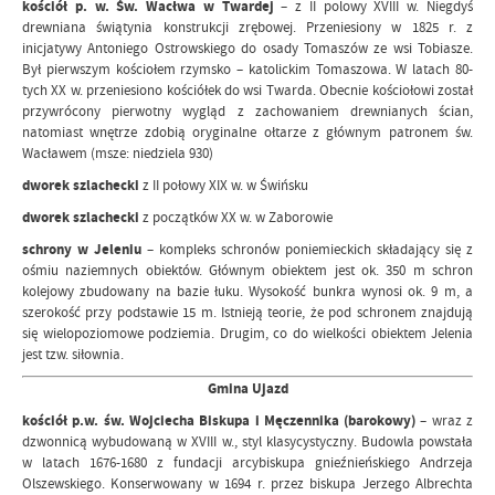
kościół p. w. Św. Wacłwa w Twardej
– z II polowy XVIII w. Niegdyś
drewniana świątynia konstrukcji zrębowej. Przeniesiony w 1825 r. z
inicjatywy Antoniego Ostrowskiego do osady Tomaszów ze wsi Tobiasze.
Był pierwszym kościołem rzymsko – katolickim Tomaszowa. W latach 80-
tych XX w. przeniesiono kościółek do wsi Twarda. Obecnie kościołowi został
przywrócony pierwotny wygląd z zachowaniem drewnianych ścian,
natomiast wnętrze zdobią oryginalne ołtarze z głównym patronem św.
Wacławem (msze: niedziela 930)
dworek szlachecki
z II połowy XIX w. w Świńsku
dworek szlachecki
z początków XX w. w Zaborowie
schrony w Jeleniu
– kompleks schronów poniemieckich składający się z
ośmiu naziemnych obiektów. Głównym obiektem jest ok. 350 m schron
kolejowy zbudowany na bazie łuku. Wysokość bunkra wynosi ok. 9 m, a
szerokość przy podstawie 15 m. Istnieją teorie, że pod schronem znajdują
się wielopoziomowe podziemia. Drugim, co do wielkości obiektem Jelenia
jest tzw. siłownia.
Gmina Ujazd
kościół p.w. św. Wojciecha Biskupa i Męczennika (barokowy)
– wraz z
dzwonnicą wybudowaną w XVIII w., styl klasycystyczny. Budowla powstała
w latach 1676-1680 z fundacji arcybiskupa gnieźnieńskiego Andrzeja
Olszewskiego. Konserwowany w 1694 r. przez biskupa Jerzego Albrechta