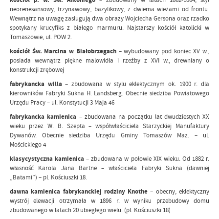
neorenesansowy, trzynawowy, bazylikowy, z dwiema wieżami od frontu.
Wewnątrz na uwagę zasługują dwa obrazy Wojciecha Gersona oraz rzadko
spotykany krucyfiks z białego marmuru. Najstarszy kościół katolicki w
Tomaszowie, ul. POW 2.
kościół Św. Marcina w Białobrzegach
– wybudowany pod koniec XV w.,
posiada wewnątrz piękne malowidła i rzeźby z XVI w., drewniany o
konstrukcji zrębowej
fabrykancka willa
– zbudowana w stylu eklektycznym ok. 1900 r. dla
kierowników Fabryki Sukna H. Landsberg. Obecnie siedziba Powiatowego
Urzędu Pracy – ul. Konstytucji 3 Maja 46
fabrykancka kamienica
– zbudowana na początku lat dwudziestych XX
wieku przez W. B. Szepta – współwłaściciela Starzyckiej Manufaktury
Dywanów. Obecnie siedziba Urzędu Gminy Tomaszów Maz. – ul.
Mościckiego 4
klasycystyczna kamienica
– zbudowana w połowie XIX wieku. Od 1882 r.
własność Karola Jana Bartne – właściciela Fabryki Sukna (dawniej
„Batami”) – pl. Kościuszki 18.
dawna kamienica fabrykanckiej rodziny Knothe
– obecny, eklektyczny
wystrój elewacji otrzymała w 1896 r. w wyniku przebudowy domu
zbudowanego w latach 20 ubiegłego wielu. (pl. Kościuszki 18)