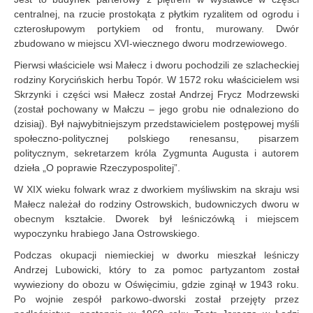
centralnej, na rzucie prostokąta z płytkim ryzalitem od ogrodu i
czterosłupowym portykiem od frontu, murowany. Dwór
zbudowano w miejscu XVI-wiecznego dworu modrzewiowego.
Pierwsi właściciele wsi Małecz i dworu pochodzili ze szlacheckiej
rodziny Korycińskich herbu Topór. W 1572 roku właścicielem wsi
Skrzynki i części wsi Małecz został Andrzej Frycz Modrzewski
(został pochowany w Małczu – jego grobu nie odnaleziono do
dzisiaj). Był najwybitniejszym przedstawicielem postępowej myśli
społeczno-politycznej polskiego renesansu, pisarzem
politycznym, sekretarzem króla Zygmunta Augusta i autorem
dzieła „O poprawie Rzeczypospolitej”.
W XIX wieku folwark wraz z dworkiem myśliwskim na skraju wsi
Małecz należał do rodziny Ostrowskich, budowniczych dworu w
obecnym kształcie. Dworek był leśniczówką i miejscem
wypoczynku hrabiego Jana Ostrowskiego.
Podczas okupacji niemieckiej w dworku mieszkał leśniczy
Andrzej Lubowicki, który to za pomoc partyzantom został
wywieziony do obozu w Oświęcimiu, gdzie zginął w 1943 roku.
Po wojnie zespół parkowo-dworski został przejęty przez