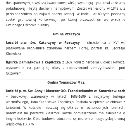
dwuspadowym, z wyższą kwadratową wieżą wysuniętą ryzalitowi ze ściany
południowej i krytą dachem namiotowym. Został wzniesiony w 1848 r. z
przeznaczeniem na zajazd poczty konnej. W końcu lat 80-tych poddany
został gruntownej konserwacji, po której przeszedł on we władanie
Gminnego Ośrodka Kultury.
Gmina Rzeczyca
kościół p.w. św. Katarzyny w Rzeczycy
– chrzcielnica z XVI w.,
piaskowane kropielnice zdobione herbem Poraj, portret ks. Jędrzeja
Kitowicza
figurka pamiątkowa z kapliczką
z 1607 roku z herbami Ciołek i Rawicz,
wystawiona na pamiątkę bitwy z rokoszanami zebrzydowskimi pod
Guzowem.
Gmina Tomaszów Maz.
kościół p. w. Św. Anny i klasztor OO. Franciszkanów w Smardzewicach
– barokowy, wzniesiony w latach 1683-1699 z inicjatywy biskupa
warmińskiego, Jana Stanisława Zbąskiego. Posiada sklepienie kolebkowe z
lunetami. W kościele mieszczą się ołtarze o różnorodnych formach,
natomiast na parterze klasztoru każde pomieszczenie ma sklepienie o
innym kształcie. Obie budowle otoczone są murem z neogotycką bramą
wejściową z XIX w.