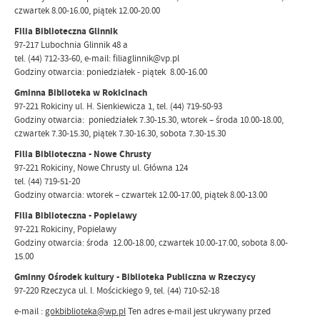
czwartek 8.00-16.00, piątek 12.00-20.00
Filia Biblioteczna Glinnik
97-217 Lubochnia Glinnik 48 a
tel. (44) 712-33-60, e-mail: filiaglinnik@vp.pl
Godziny otwarcia: poniedziałek - piątek 8.00-16.00
Gminna Biblioteka w Rokicinach
97-221 Rokiciny ul. H. Sienkiewicza 1, tel. (44) 719-50-93
Godziny otwarcia: poniedziałek 7.30-15.30, wtorek – środa 10.00-18.00,
czwartek 7.30-15.30, piątek 7.30-16.30, sobota 7.30-15.30
Filia Biblioteczna - Nowe Chrusty
97-221 Rokiciny, Nowe Chrusty ul. Główna 124
tel. (44) 719-51-20
Godziny otwarcia: wtorek – czwartek 12.00-17.00, piątek 8.00-13.00
Filia Biblioteczna - Popielawy
97-221 Rokiciny, Popielawy
Godziny otwarcia: środa 12.00-18.00, czwartek 10.00-17.00, sobota 8.00-
15.00
Gminny Ośrodek kultury - Biblioteka Publiczna w Rzeczycy
97-220 Rzeczyca ul. I. Mościckiego 9, tel. (44) 710-52-18
e-mail :
gokbiblioteka@wp.pl
Ten adres e-mail jest ukrywany przed