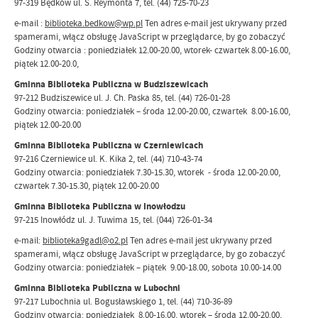
97-319 Będków ul. S. Reymonta 7, tel. (44) 725-70-23
e-mail :
biblioteka.bedkow@wp.pl
Ten adres e-mail jest ukrywany przed
spamerami, włącz obsługę JavaScript w przeglądarce, by go zobaczyć
Godziny otwarcia : poniedziałek 12.00-20.00, wtorek- czwartek 8.00-16.00,
piątek 12.00-20.0,
Gminna Biblioteka Publiczna w Budziszewicach
97-212 Budziszewice ul. J. Ch. Paska 85, tel. (44) 726-01-28
Godziny otwarcia: poniedziałek – środa 12.00-20.00, czwartek 8.00-16.00,
piątek 12.00-20.00
Gminna Biblioteka Publiczna w Czerniewicach
97-216 Czerniewice ul. K. Kika 2, tel. (44) 710-43-74
Godziny otwarcia: poniedziałek 7.30-15.30, wtorek - środa 12.00-20.00,
czwartek 7.30-15.30, piątek 12.00-20.00
Gminna Biblioteka Publiczna w Inowłodzu
97-215 Inowłódz ul. J. Tuwima 15, tel. (044) 726-01-34
e-mail:
biblioteka9gadl@o2.pl
Ten adres e-mail jest ukrywany przed
spamerami, włącz obsługę JavaScript w przeglądarce, by go zobaczyć
Godziny otwarcia: poniedziałek – piątek 9.00-18.00, sobota 10.00-14.00
Gminna Biblioteka Publiczna w Lubochni
97-217 Lubochnia ul. Bogusławskiego 1, tel. (44) 710-36-89
Godziny otwarcia: poniedziałek 8.00-16.00, wtorek – środa 12.00-20.00,