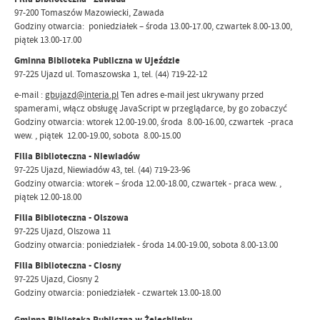
97-200 Tomaszów Mazowiecki, Zawada
Godziny otwarcia: poniedziałek – środa 13.00-17.00, czwartek 8.00-13.00,
piątek 13.00-17.00
Gminna Biblioteka Publiczna w Ujeździe
97-225 Ujazd ul. Tomaszowska 1, tel. (44) 719-22-12
e-mail :
gbujazd@interia.pl
Ten adres e-mail jest ukrywany przed
spamerami, włącz obsługę JavaScript w przeglądarce, by go zobaczyć
Godziny otwarcia: wtorek 12.00-19.00, środa 8.00-16.00, czwartek -praca
wew. , piątek 12.00-19.00, sobota 8.00-15.00
Filia Biblioteczna - Niewiadów
97-225 Ujazd, Niewiadów 43, tel. (44) 719-23-96
Godziny otwarcia: wtorek – środa 12.00-18.00, czwartek - praca wew. ,
piątek 12.00-18.00
Filia Biblioteczna - Olszowa
97-225 Ujazd, Olszowa 11
Godziny otwarcia: poniedziałek - środa 14.00-19.00, sobota 8.00-13.00
Filia Biblioteczna - Ciosny
97-225 Ujazd, Ciosny 2
Godziny otwarcia: poniedziałek - czwartek 13.00-18.00
Gminna Biblioteka Publiczna w Żelechlinku