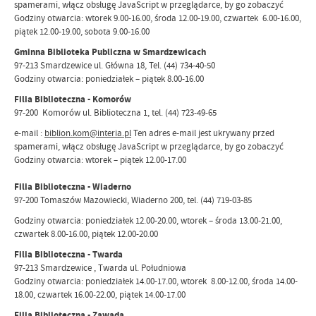
spamerami, włącz obsługę JavaScript w przeglądarce, by go zobaczyć
Godziny otwarcia: wtorek 9.00-16.00, środa 12.00-19.00, czwartek 6.00-16.00,
piątek 12.00-19.00, sobota 9.00-16.00
Gminna Biblioteka Publiczna w Smardzewicach
97-213 Smardzewice ul. Główna 18, Tel. (44) 734-40-50
Godziny otwarcia: poniedziałek – piątek 8.00-16.00
Filia Biblioteczna - Komorów
97-200 Komorów ul. Biblioteczna 1, tel. (44) 723-49-65
e-mail :
biblion.kom@interia.pl
Ten adres e-mail jest ukrywany przed
spamerami, włącz obsługę JavaScript w przeglądarce, by go zobaczyć
Godziny otwarcia: wtorek – piątek 12.00-17.00
Filia Biblioteczna - Wiaderno
97-200 Tomaszów Mazowiecki, Wiaderno 200, tel. (44) 719-03-85
Godziny otwarcia: poniedziałek 12.00-20.00, wtorek – środa 13.00-21.00,
czwartek 8.00-16.00, piątek 12.00-20.00
Filia Biblioteczna - Twarda
97-213 Smardzewice , Twarda ul. Południowa
Godziny otwarcia: poniedziałek 14.00-17.00, wtorek 8.00-12.00, środa 14.00-
18.00, czwartek 16.00-22.00, piątek 14.00-17.00
Filia Biblioteczna - Zawada