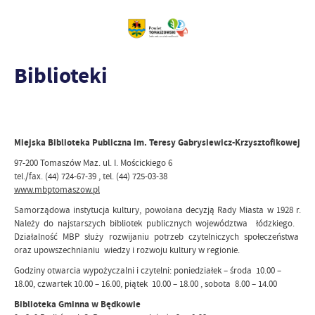
Biblioteki
Miejska Biblioteka Publiczna im. Teresy Gabrysiewicz-Krzysztofikowej
97-200 Tomaszów Maz. ul. I. Mościckiego 6
tel./fax. (44) 724-67-39 , tel. (44) 725-03-38
www.mbptomaszow.pl
Samorządowa instytucja kultury, powołana decyzją Rady Miasta w 1928 r.
Należy do najstarszych bibliotek publicznych województwa łódzkiego.
Działalność MBP służy rozwijaniu potrzeb czytelniczych społeczeństwa
oraz upowszechnianiu wiedzy i rozwoju kultury w regionie.
Godziny otwarcia wypożyczalni i czytelni: poniedziałek – środa 10.00 –
18.00, czwartek 10.00 – 16.00, piątek 10.00 – 18.00 , sobota 8.00 – 14.00
Biblioteka Gminna w Będkowie