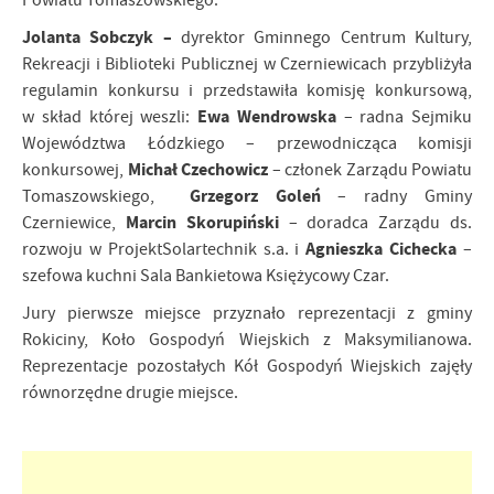
Powiatu Tomaszowskiego.
Jolanta Sobczyk –
dyrektor Gminnego Centrum Kultury,
Rekreacji i Biblioteki Publicznej w Czerniewicach przybliżyła
regulamin konkursu i przedstawiła komisję konkursową,
Ewa Wendrowska
w skład której weszli:
– radna Sejmiku
Województwa Łódzkiego – przewodnicząca komisji
Michał Czechowicz
konkursowej,
– członek Zarządu Powiatu
Grzegorz Goleń
Tomaszowskiego,
– radny Gminy
Marcin Skorupiński
Czerniewice,
– doradca Zarządu ds.
Agnieszka Cichecka
rozwoju w ProjektSolartechnik s.a. i
–
szefowa kuchni Sala Bankietowa Księżycowy Czar.
Jury pierwsze miejsce przyznało reprezentacji z gminy
Rokiciny, Koło Gospodyń Wiejskich z Maksymilianowa.
Reprezentacje pozostałych Kół Gospodyń Wiejskich zajęły
równorzędne drugie miejsce.