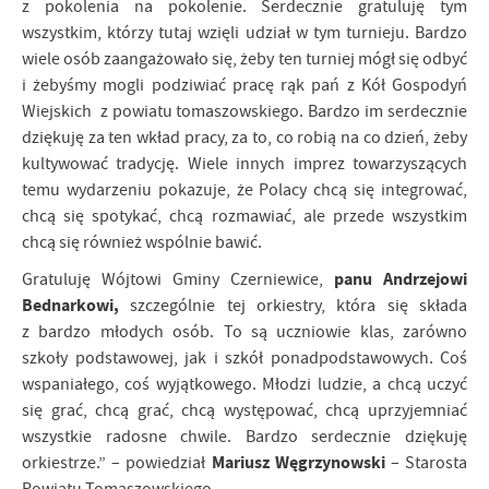
z pokolenia na pokolenie. Serdecznie gratuluję tym
wszystkim, którzy tutaj wzięli udział w tym turnieju. Bardzo
wiele osób zaangażowało się, żeby ten turniej mógł się odbyć
i żebyśmy mogli podziwiać pracę rąk pań z Kół Gospodyń
Wiejskich z powiatu tomaszowskiego. Bardzo im serdecznie
dziękuję za ten wkład pracy, za to, co robią na co dzień, żeby
kultywować tradycję. Wiele innych imprez towarzyszących
temu wydarzeniu pokazuje, że Polacy chcą się integrować,
chcą się spotykać, chcą rozmawiać, ale przede wszystkim
chcą się również wspólnie bawić.
panu Andrzejowi
Gratuluję Wójtowi Gminy Czerniewice,
Bednarkowi,
szczególnie tej orkiestry, która się składa
z bardzo młodych osób. To są uczniowie klas, zarówno
szkoły podstawowej, jak i szkół ponadpodstawowych. Coś
wspaniałego, coś wyjątkowego. Młodzi ludzie, a chcą uczyć
się grać, chcą grać, chcą występować, chcą uprzyjemniać
wszystkie radosne chwile. Bardzo serdecznie dziękuję
Mariusz Węgrzynowski
orkiestrze.” – powiedział
– Starosta