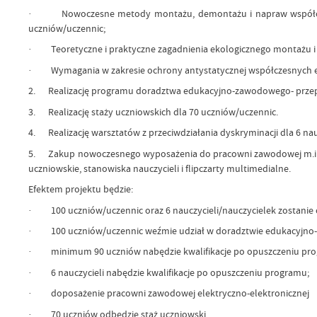
· Nowoczesne metody montażu, demontażu i napraw współczesnyc
uczniów/uczennic;
· Teoretyczne i praktyczne zagadnienia ekologicznego montażu i n
· Wymagania w zakresie ochrony antystatycznej współczesnych ekol
2. Realizację programu doradztwa edukacyjno-zawodowego- przepr
3. Realizację staży uczniowskich dla 70 uczniów/uczennic.
4. Realizację warsztatów z przeciwdziałania dyskryminacji dla 6 nau
5. Zakup nowoczesnego wyposażenia do pracowni zawodowej m.in.
uczniowskie, stanowiska nauczycieli i flipczarty multimedialne.
Efektem projektu będzie:
· 100 uczniów/uczennic oraz 6 nauczycieli/nauczycielek zostanie
· 100 uczniów/uczennic weźmie udział w doradztwie edukacyjn
· minimum 90 uczniów nabędzie kwalifikacje po opuszczeniu pr
· 6 nauczycieli nabędzie kwalifikacje po opuszczeniu programu;
· doposażenie pracowni zawodowej elektryczno-elektronicznej
· 70 uczniów odbędzie staż uczniowski