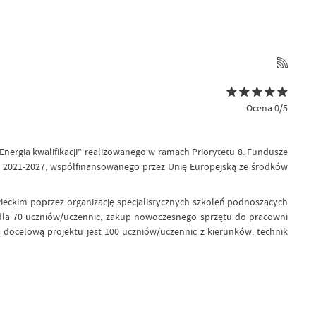
Ocena 0/5
ergia kwalifikacji” realizowanego w ramach Priorytetu 8. Fundusze
go 2021-2027, współfinansowanego przez Unię Europejską ze środków
eckim poprzez organizację specjalistycznych szkoleń podnoszących
dla 70 uczniów/uczennic, zakup nowoczesnego sprzętu do pracowni
pą docelową projektu jest 100 uczniów/uczennic z kierunków: technik