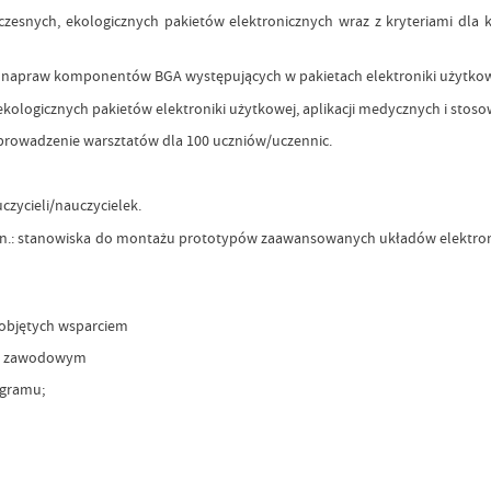
h, ekologicznych pakietów elektronicznych wraz z kryteriami dla kom
apraw komponentów BGA występujących w pakietach elektroniki użytkowej 
ogicznych pakietów elektroniki użytkowej, aplikacji medycznych i stosow
owadzenie warsztatów dla 100 uczniów/uczennic.
czycieli/nauczycielek.
: stanowiska do montażu prototypów zaawansowanych układów elektronic
 objętych wsparciem
o- zawodowym
ogramu;