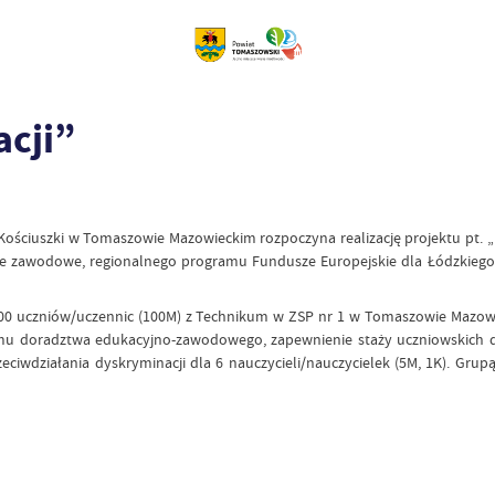
acji”
ściuszki w Tomaszowie Mazowieckim rozpoczyna realizację projektu pt. „En
cenie zawodowe, regionalnego programu Fundusze Europejskie dla Łódzkie
00 uczniów/uczennic (100M) z Technikum w ZSP nr 1 w Tomaszowie Mazowi
mu doradztwa edukacyjno-zawodowego, zapewnienie staży uczniowskich 
eciwdziałania dyskryminacji dla 6 nauczycieli/nauczycielek (5M, 1K). Gru