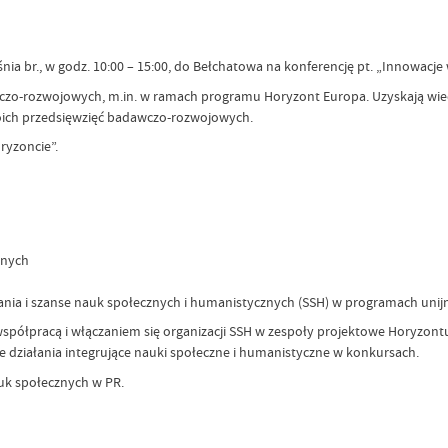
 br., w godz. 10:00 – 15:00, do Bełchatowa na konferencję pt. „Innowacje 
czo-rozwojowych, m.in. w ramach programu Horyzont Europa. Uzyskają wied
woich przedsięwzięć badawczo-rozwojowych.
ryzoncie”.
znych
ania i szanse nauk społecznych i humanistycznych (SSH) w programach unijn
ółpracą i włączaniem się organizacji SSH w zespoły projektowe Horyzontu 
działania integrujące nauki społeczne i humanistyczne w konkursach.
uk społecznych w PR.