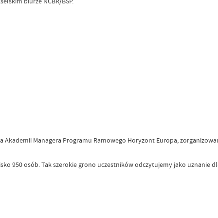
ukselskim biurze NCBR/BSP.
edycja Akademii Managera Programu Ramowego Horyzont Europa, zorganizowa
lisko 950 osób. Tak szerokie grono uczestników odczytujemy jako uznanie dl