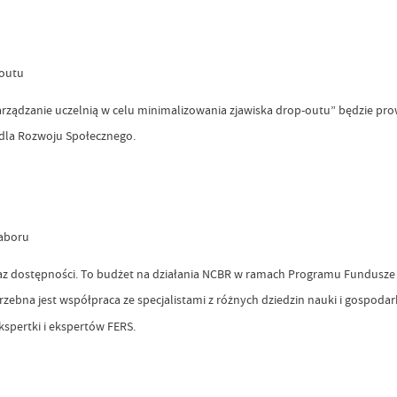
-outu
ądzanie uczelnią w celu minimalizowania zjawiska drop-outu” będzie prow
dla Rozwoju Społecznego.
naboru
z dostępności. To budżet na działania NCBR w ramach Programu Fundusze Eu
zebna jest współpraca ze specjalistami z różnych dziedzin nauki i gospodark
spertki i ekspertów FERS.