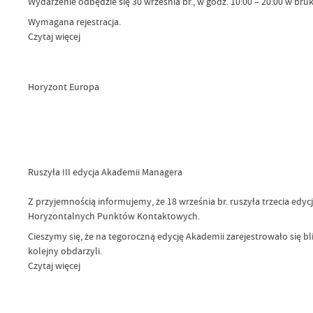
Wydarzenie odbędzie się 30 września br., w godz. 10:00 – 20:00 w br
Wymagana rejestracja.
Czytaj więcej
Horyzont Europa
Ruszyła III edycja Akademii Managera
Z przyjemnością informujemy, że 18 września br. ruszyła trzecia 
Horyzontalnych Punktów Kontaktowych.
Cieszymy się, że na tegoroczną edycję Akademii zarejestrowało się b
kolejny obdarzyli.
Czytaj więcej