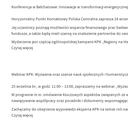
Konferencja w Bełchatowie: Innowacje w transformacji energetycznej
Horyzontalny Punkt Kontaktowy Polska Centralna zaprasza 24 września
Jej uczestnicy poznają możliwości wsparcia finansowego prac badaw
fundusze, a także będą mieli szansę na znalezienie partnerów do s
Wydarzenie jest częścią ogólnopolskiej kampanii KPK „Regiony na Ho
Czytaj więcej
Webinar KPK: Wyzwania oraz szanse nauk społecznych i humanistyc
25 września br., w godz. 11:00 – 13:00, zapraszamy na webinar „Wyzw
W programie m.in. omówienie kluczowych aspektów związanych ze wsp
nawiązywanie współpracy oraz poradniki i dokumenty wspomagające 
Zachęcamy do obejrzenia wypowiedzi eksperta KPK na temat roli na
Czytaj więcej