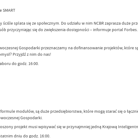
ce SMART
ściśle splata się ze społecznym. Do udziału w nim NCBR zaprasza duże prze
 przyczyniając się do zwiększenia dostępności – informuje portal Forbes.
owoczesnej Gospodarki przeznaczamy na dofinansowanie projektów, które sp
mysł? Przyjdź z nim do nas!
aboru do godz. 16:00.
j formule modułów, są duże przedsiębiorstwa, które mogą starać się o łącz
owoczesnej Gospodarki.
oszony projekt musi wpisywać się w przynajmniej jedną Krajową Inteligentną
tatnim dniu do godz. 16:00.