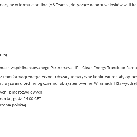
formacyjne w formule on-line (MS Teams), dotyczące naboru wniosków w III
urs)
ach współfinansowanego Partnerstwa HE – Clean Energy Transition Parnter
z transformacji energetycznej. Obszary tematyczne konkursu zostały opracow
nemu wyzwaniu technologicznemu lub systemowemu. W ramach TRIs wyodrębn
ych i prac rozwojowych.
a br., godz. 14:00 CET
ronie polskiej.