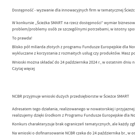
Dostępność - wyzwanie dla innowacyjnych firm w tematycznej Ścież
W konkursie „Ścieżka SMART na rzecz dostępności” wymiar biznesowy 
problem/problemy osób ze szczególnymi potrzebami, w istotny sposób
To prawda!
Blisko pół miliarda złotych z programu Fundusze Europejskie dla N
wykluczane z korzystania z rozmaitych usług czy produktów. Masz po
Wnioski można składać do 24 października 2024 r., w ostatnim dniu n
Czytaj więcej
NCBR przyjmuje wnioski dużych przedsiębiorstw w Ścieżce SMART
Adresatem tego działania, realizowanego w nowatorskiej i przyjazne
realizujemy dzięki środkom z Programu Fundusze Europejskie dla N
Konkurs charakteryzuje brak ograniczeń tematycznych, ale każdy zgł
Na wnioski o dofinansowanie NCBR czeka do 24 października br., w os