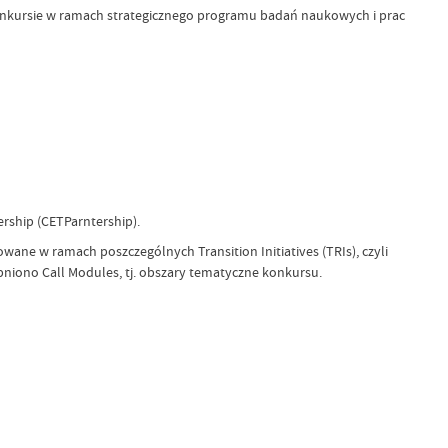
 konkursie w ramach strategicznego programu badań naukowych i prac
ship (CETParntership).
ane w ramach poszczególnych Transition Initiatives (TRIs), czyli
iono Call Modules, tj. obszary tematyczne konkursu.