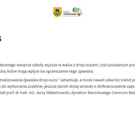
s
ołecznego wesprze szkoły wyższe w walce z drop-outem, czyli poważnym p
ów, które mają wpływ na ograniczenie tego zjawiska.
minimalizowania zjawiska drop-outu” zahamuje, a może nawet odwróci trend
ają do wykonania uczelnie, jeszcze zanim złożą wnioski o dofinansowanie z
ział prof. dr hab. inż. Jerzy Małachowski, dyrektor Narodowego Centrum Bad