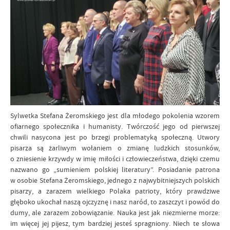
Sylwetka Stefana Żeromskiego jest dla młodego pokolenia wzorem
ofiarnego społecznika i humanisty. Twórczość jego od pierwszej
chwili nasycona jest po brzegi problematyką społeczną. Utwory
pisarza są żarliwym wołaniem o zmianę ludzkich stosunków,
o zniesienie krzywdy w imię miłości i człowieczeństwa, dzięki czemu
nazwano go „sumieniem polskiej literatury”. Posiadanie patrona
w osobie Stefana Żeromskiego, jednego z najwybitniejszych polskich
pisarzy, a zarazem wielkiego Polaka patrioty, który prawdziwe
głęboko ukochał naszą ojczyznę i nasz naród, to zaszczyt i powód do
dumy, ale zarazem zobowiązanie. Nauka jest jak niezmierne morze:
im więcej jej pijesz, tym bardziej jesteś spragniony. Niech te słowa