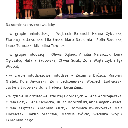
Na scenie zaprezentowali się:
- w grupie najmłodszej – Wojciech Barański, Hanna Cybulska,
Florentyna Jaworska, Lila Łaska, Maria Napierała , Zofia Reterska,
Laura Tomczak i Michalina Trzonek;
- w grupie młodszej – Oliwia Dębiec, Amelia Malarczyk, Lena
Ogłuszka, Natalia Sadowska, Oliwia Susik, Zofia Wojtalczyk i Iga
Wróbel;
- w grupie młodzieżowej młodszej – Zuzanna Dróżdż, Martyna
Grałek, Pola Jaworska, Zofia Jędrzejewska, Wojciech Ludwiczak,
Justyna Sadowska, Julia Trębacz i Łucja Zając;
- w grupie młodzieżowej starszej i dorosłych – Lena Andrzejewska,
Oliwia Bożyk, Lena Cichocka, Julian Dobrzyński, Anna Kagankiewicz,
Oliwia Książczak, Antonina Kurzyk, Dominika Kwiatkowska, Maja
Ludwiczak, Jakub Stańczyk, Marysia Wójcik, Werinika Wójcik
i Antonina Zając.