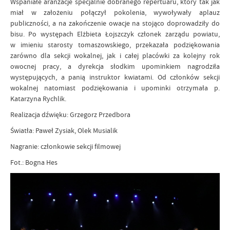
Wspaniałe aranżacje specjalnie dobranego repertuaru, który tak jak
miał w założeniu połączył pokolenia, wywoływały aplauz
publiczności, a na zakończenie owacje na stojąco doprowadziły do
bisu. Po występach Elżbieta Łojszczyk członek zarządu powiatu,
w imieniu starosty tomaszowskiego, przekazała podziękowania
zarówno dla sekcji wokalnej, jak i całej placówki za kolejny rok
owocnej pracy, a dyrekcja słodkim upominkiem nagrodziła
występujących, a panią instruktor kwiatami. Od członków sekcji
wokalnej natomiast podziękowania i upominki otrzymała p.
Katarzyna Rychlik.
Realizacja dźwięku: Grzegorz Przedbora
Światła: Paweł Zysiak, Olek Musialik
Nagranie: członkowie sekcji filmowej
Fot.: Bogna Hes