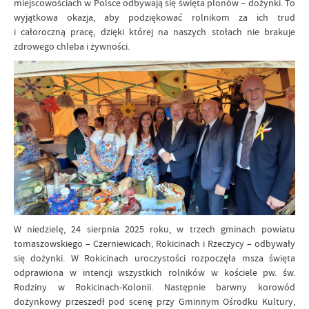
miejscowościach w Polsce odbywają się święta plonów – dożynki. To
wyjątkowa okazja, aby podziękować rolnikom za ich trud
i całoroczną pracę, dzięki której na naszych stołach nie brakuje
zdrowego chleba i żywności.
W niedzielę, 24 sierpnia 2025 roku, w trzech gminach powiatu
tomaszowskiego – Czerniewicach, Rokicinach i Rzeczycy – odbywały
się dożynki. W Rokicinach uroczystości rozpoczęła msza święta
odprawiona w intencji wszystkich rolników w kościele pw. św.
Rodziny w Rokicinach-Kolonii. Następnie barwny korowód
dożynkowy przeszedł pod scenę przy Gminnym Ośrodku Kultury,