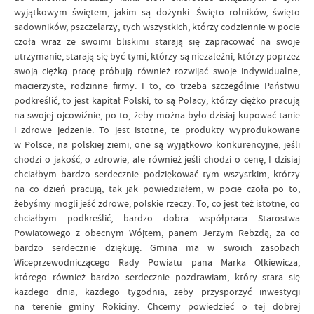
wyjątkowym świętem, jakim są dożynki. Święto rolników, święto
sadowników, pszczelarzy, tych wszystkich, którzy codziennie w pocie
czoła wraz ze swoimi bliskimi starają się zapracować na swoje
utrzymanie, starają się być tymi, którzy są niezależni, którzy poprzez
swoją ciężką pracę próbują również rozwijać swoje indywidualne,
macierzyste, rodzinne firmy. I to, co trzeba szczególnie Państwu
podkreślić, to jest kapitał Polski, to są Polacy, którzy ciężko pracują
na swojej ojcowiźnie, po to, żeby można było dzisiaj kupować tanie
i zdrowe jedzenie. To jest istotne, te produkty wyprodukowane
w Polsce, na polskiej ziemi, one są wyjątkowo konkurencyjne, jeśli
chodzi o jakość, o zdrowie, ale również jeśli chodzi o cenę, I dzisiaj
chciałbym bardzo serdecznie podziękować tym wszystkim, którzy
na co dzień pracują, tak jak powiedziałem, w pocie czoła po to,
żebyśmy mogli jeść zdrowe, polskie rzeczy. To, co jest też istotne, co
chciałbym podkreślić, bardzo dobra współpraca Starostwa
Powiatowego z obecnym Wójtem, panem Jerzym Rebzdą, za co
bardzo serdecznie dziękuję. Gmina ma w swoich zasobach
Wiceprzewodniczącego Rady Powiatu pana Marka Olkiewicza,
którego również bardzo serdecznie pozdrawiam, który stara się
każdego dnia, każdego tygodnia, żeby przysporzyć inwestycji
na terenie gminy Rokiciny. Chcemy powiedzieć o tej dobrej