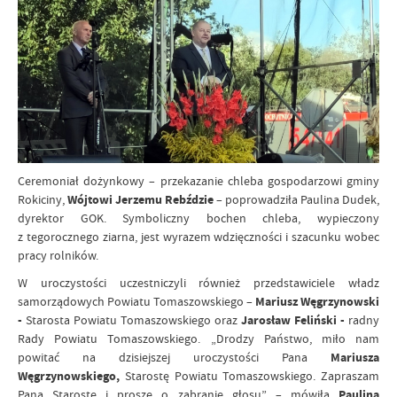
Ceremoniał dożynkowy – przekazanie chleba gospodarzowi gminy
Rokiciny,
Wójtowi Jerzemu Rebździe
– poprowadziła Paulina Dudek,
dyrektor GOK. Symboliczny bochen chleba, wypieczony
z tegorocznego ziarna, jest wyrazem wdzięczności i szacunku wobec
pracy rolników.
W uroczystości uczestniczyli również przedstawiciele władz
samorządowych Powiatu Tomaszowskiego –
Mariusz Węgrzynowski
-
Starosta Powiatu Tomaszowskiego oraz
Jarosław Feliński -
radny
Rady Powiatu Tomaszowskiego. „Drodzy Państwo, miło nam
powitać na dzisiejszej uroczystości Pana
Mariusza
Węgrzynowskiego,
Starostę Powiatu Tomaszowskiego. Zapraszam
Pana Starostę i proszę o zabranie głosu” – mówiła
Paulina