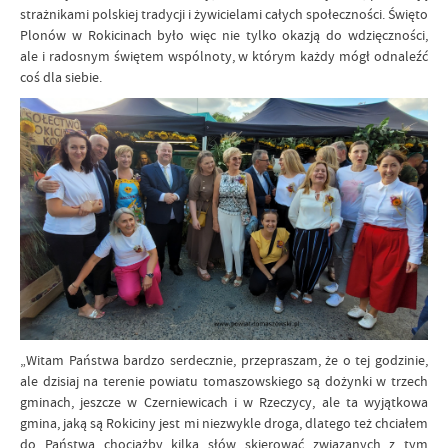
strażnikami polskiej tradycji i żywicielami całych społeczności. Święto
Plonów w Rokicinach było więc nie tylko okazją do wdzięczności,
ale i radosnym świętem wspólnoty, w którym każdy mógł odnaleźć
coś dla siebie.
„Witam Państwa bardzo serdecznie, przepraszam, że o tej godzinie,
ale dzisiaj na terenie powiatu tomaszowskiego są dożynki w trzech
gminach, jeszcze w Czerniewicach i w Rzeczycy, ale ta wyjątkowa
gmina, jaką są Rokiciny jest mi niezwykle droga, dlatego też chciałem
do Państwa chociażby kilka słów skierować związanych z tym