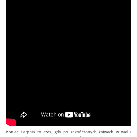
Koniec sierpnia to czas, gdy po zakończonych żniwach w wielu