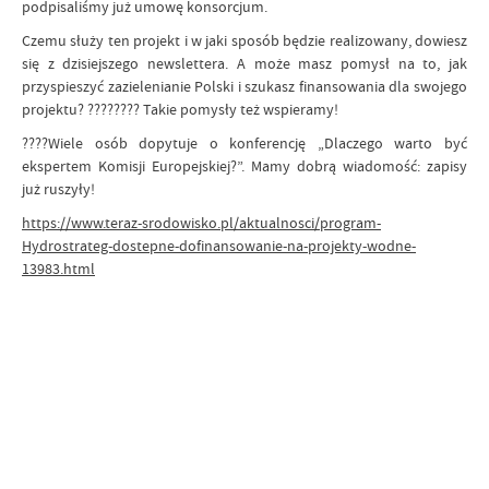
podpisaliśmy już umowę konsorcjum.
Czemu służy ten projekt i w jaki sposób będzie realizowany, dowiesz
się z dzisiejszego newslettera. A może masz pomysł na to, jak
przyspieszyć zazielenianie Polski i szukasz finansowania dla swojego
projektu? ???????? Takie pomysły też wspieramy!
????Wiele osób dopytuje o konferencję „Dlaczego warto być
ekspertem Komisji Europejskiej?”. Mamy dobrą wiadomość: zapisy
już ruszyły!
https://www.teraz-srodowisko.pl/aktualnosci/program-
Hydrostrateg-dostepne-dofinansowanie-na-projekty-wodne-
13983.html