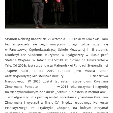
Szymon Nehring urodził się 29 września 1995 roku w Krakowie. Tam
też rozpoczęła się jego muzyczna droga, gdzie uczył się
w Państwowej Ogólnokształcącej Szkole Muzycznej I i II stopnia.
Ukończył też Akademię Muzyczną w Bydgoszczy w klasie prof.
Stefana Wojtasa. W latach 2017-2019 studiował na Uniwersytecie
Yale. Od 2008r. jest stypendystą Małopolskiej Fundacji Stypendialnej
„Sapere Auso”, a od 2010 Fundacji „Pro Musica Bona”
oraz stypendystą Ministerstwa Kultury i Dziedzictwa
Narodowego. W 2015 został laureatem stypendium Krystiana
Zimermana. Ponadto w 2014 roku otrzymał I nagrodę
na Międzynarodowym Konkursie „Arthur Rubinstein in memoriam”
w Bydgoszczy. Rok później został laureatem stypendium Krystiana
Zimermana i wystąpił w finale XVII Międzynarodowego Konkursu
Pianistycznego im. Fryderyka Chopina, na którym otrzymał