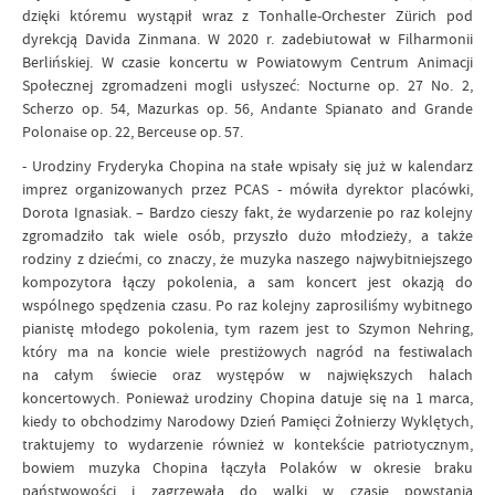
dzięki któremu wystąpił wraz z Tonhalle-Orchester Zürich pod
dyrekcją Davida Zinmana. W 2020 r. zadebiutował w Filharmonii
Berlińskiej. W czasie koncertu w Powiatowym Centrum Animacji
Społecznej zgromadzeni mogli usłyszeć: Nocturne op. 27 No. 2,
Scherzo op. 54, Mazurkas op. 56, Andante Spianato and Grande
Polonaise op. 22, Berceuse op. 57.
- Urodziny Fryderyka Chopina na stałe wpisały się już w kalendarz
imprez organizowanych przez PCAS - mówiła dyrektor placówki,
Dorota Ignasiak. – Bardzo cieszy fakt, że wydarzenie po raz kolejny
zgromadziło tak wiele osób, przyszło dużo młodzieży, a także
rodziny z dziećmi, co znaczy, że muzyka naszego najwybitniejszego
kompozytora łączy pokolenia, a sam koncert jest okazją do
wspólnego spędzenia czasu. Po raz kolejny zaprosiliśmy wybitnego
pianistę młodego pokolenia, tym razem jest to Szymon Nehring,
który ma na koncie wiele prestiżowych nagród na festiwalach
na całym świecie oraz występów w największych halach
koncertowych. Ponieważ urodziny Chopina datuje się na 1 marca,
kiedy to obchodzimy Narodowy Dzień Pamięci Żołnierzy Wyklętych,
traktujemy to wydarzenie również w kontekście patriotycznym,
bowiem muzyka Chopina łączyła Polaków w okresie braku
państwowości i zagrzewała do walki w czasie powstania