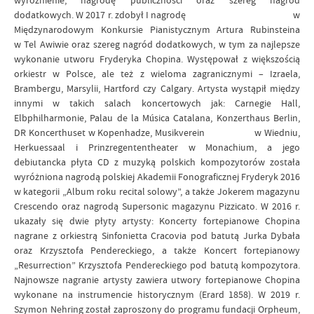
wyróżnienie, nagrodę publiczności oraz szereg nagród
dodatkowych. W 2017 r. zdobył I nagrodę w
Międzynarodowym Konkursie Pianistycznym Artura Rubinsteina
w Tel Awiwie oraz szereg nagród dodatkowych, w tym za najlepsze
wykonanie utworu Fryderyka Chopina. Występował z większością
orkiestr w Polsce, ale też z wieloma zagranicznymi – Izraela,
Brambergu, Marsylii, Hartford czy Calgary. Artysta wystąpił między
innymi w takich salach koncertowych jak: Carnegie Hall,
Elbphilharmonie, Palau de la Música Catalana, Konzerthaus Berlin,
DR Koncerthuset w Kopenhadze, Musikverein w Wiedniu,
Herkuessaal i Prinzregententheater w Monachium, a jego
debiutancka płyta CD z muzyką polskich kompozytorów została
wyróżniona nagrodą polskiej Akademii Fonograficznej Fryderyk 2016
w kategorii „Album roku recital solowy”, a także Jokerem magazynu
Crescendo oraz nagrodą Supersonic magazynu Pizzicato. W 2016 r.
ukazały się dwie płyty artysty: Koncerty fortepianowe Chopina
nagrane z orkiestrą Sinfonietta Cracovia pod batutą Jurka Dybała
oraz Krzysztofa Pendereckiego, a także Koncert fortepianowy
„Resurrection” Krzysztofa Pendereckiego pod batutą kompozytora.
Najnowsze nagranie artysty zawiera utwory fortepianowe Chopina
wykonane na instrumencie historycznym (Erard 1858). W 2019 r.
Szymon Nehring został zaproszony do programu fundacji Orpheum,