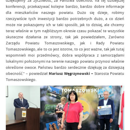
dziękujemy za życzliwość, za Państwa obecność na tej dzisiejszej
konferencji, przekazywać kolejne bardzo, bardzo dobre informacje
dla mieszkańców naszego powiatu. Dużo się dzieje, robimy
rzeczywiście tych inwestycji bardzo potrzebnych dużo, a co dzień
może nie pokazujemy ich w taki sposób, jak to dzisiaj, ale chcemy
teraz właśnie w tym najbliższym okresie czasu pokazać te wszystkie
skuteczne działania ze strony, tak jak powiedziałem, Zarówno
Zarządu Powiatu Tomaszowskiego, jak i Rady Powiatu
Tomaszowskiego, ale to co jest istotne, to co jest ważne, tak jak tutaj
wspomnieli moi przedmówcy, dobra współpraca z samorządami
lokalnymi położonymi na terenie naszego powiatu przynosi właśnie
określone owoce. Państwu bardzo serdecznie dziękuję za dzisiejszą
obecność.” – powiedział
Mariusz Węgrzynowski –
Starosta Powiatu
Tomaszowskiego.