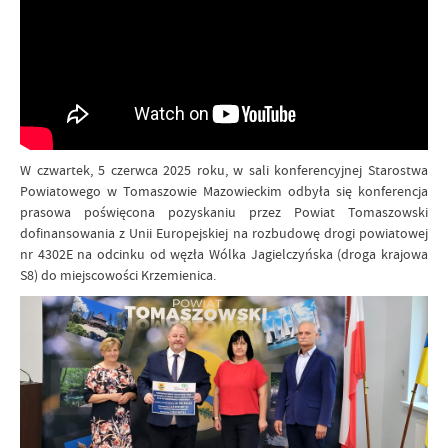
W czwartek, 5 czerwca 2025 roku, w sali konferencyjnej Starostwa
Powiatowego w Tomaszowie Mazowieckim odbyła się konferencja
prasowa poświęcona pozyskaniu przez Powiat Tomaszowski
dofinansowania z Unii Europejskiej na rozbudowę drogi powiatowej
nr 4302E na odcinku od węzła Wólka Jagielczyńska (droga krajowa
S8) do miejscowości Krzemienica.