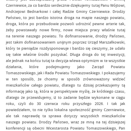
Czerniewice, za co bardzo serdecznie dziękujemy tutaj Panu Wójtowi,
Andrzejowi Bednarkowi i całej Radzie Gminy Czerniewice. Drodzy
Państwo, to jest bardzo istotna droga na mapie naszego powiatu,
droga, która po przebudowie pozwoli udrożnić pewne arterie tak,
żeby powstawały nowe firmy, nowe miejsca pracy właśnie tutaj
na terenie naszego powiatu. To dofinansowanie, drodzy Państwo,
jest takim dofinansowaniem unijnym poprzez Urząd Marszałkowski,
który te pieniądze rozdysponowuje i bardzo się cieszymy, że udało
się takie właśnie środki pozyskać. Długa droga do tej inwestycji,
ale jednak na końcu tutaj ta decyzja wlewa optymizm w te wszystkie
działania, które podejmujemy jako Zarząd Powiatu
Tomaszowskiego, jak i Rada Powiatu Tomaszowskiego. I pokazujemy
w ten sposób, że chcemy w sposób zrównoważony widzieć
mieszkańców całego powiatu, dlatego tu dzisiaj przekazujemy tą
informację jako tą, która w perspektywie myślę, że krótkiego czasu,
dlatego że przewidujemy, iż to zadanie będzie wykonane w ciągu
roku, czyli do 30 czerwca roku przyszłego 2026. I tak jak
powiedziałem, to nie tylko lokalna społeczność gminy Czerniewice,
ale tak naprawdę ta sprawa dotyczy wszystkich mieszkańców
naszego powiatu. Drodzy Państwo, wraz ze mną na tej dzisiejszej
konferencji są obecni Wicestarosta Powiatu Tomaszowskiego, Pan